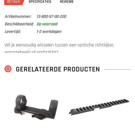
DETAILS
SPECIFICATIES
REVIEWS
Artikelnummer:
13-800-ST-00-200
Beschikbaarheid:
Op voorraad
Levertijd:
1-2 werkdagen
Wil je eenvoudig wisselen tussen een optische richtkijker,
warmtebeeld of nachtzicht?
Of heb je een digitale richtkijker die je op meerdere wapens wilt
gebruiken?
GERELATEERDE PRODUCTEN
Dan is een
Blaser mount
precies wat je nodig hebt.
Het Blaser montagesysteem staat bekend om zijn snelle en
eenvoudige wissels, zónder dat het nulpunt van de richtkijker
verloren gaat. Dat maakt het systeem ideaal voor jagers en
schutters die flexibiliteit en precisie belangrijk vinden.
Dankzij deze
stalen
Innomount montagebasis kan het Blaser-
systeem worden toegepast op vrijwel elke luchtbuks of vuurwapen
met een Picatinny- of Weaver-rail.