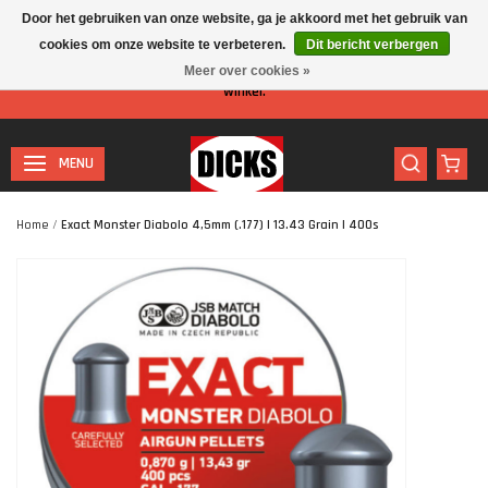
Door het gebruiken van onze website, ga je akkoord met het gebruik van
cookies om onze website te verbeteren.
Dit bericht verbergen
Let op: I.v.m. de zomervakantie is er minder personeel aanwezig in de
Meer over cookies »
winkel.
MENU
Home
/
Exact Monster Diabolo 4,5mm (.177) | 13.43 Grain | 400s