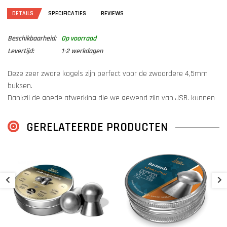
DETAILS
SPECIFICATIES
REVIEWS
Beschikbaarheid:
Op voorraad
Levertijd:
1-2 werkdagen
Deze zeer zware kogels zijn perfect voor de zwaardere 4,5mm
buksen.
Dankzij de goede afwerking die we gewend zijn van JSB, kunnen
deze pellets uitstekende precisie leveren.
GERELATEERDE PRODUCTEN
H
K
€