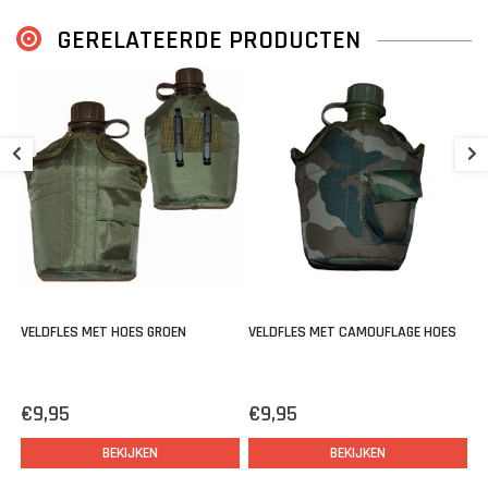
GERELATEERDE PRODUCTEN
K
W
€
VELDFLES MET HOES GROEN
VELDFLES MET CAMOUFLAGE HOES
€9,95
€9,95
BEKIJKEN
BEKIJKEN