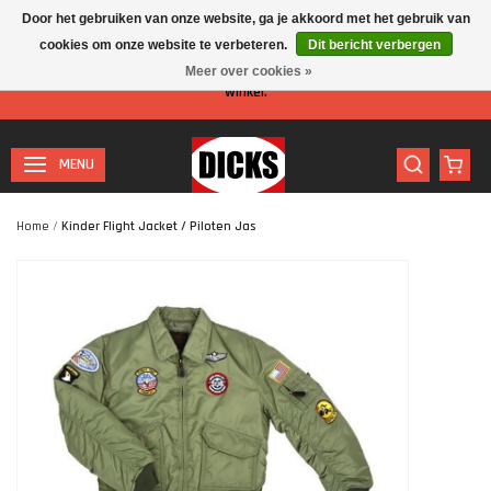
Door het gebruiken van onze website, ga je akkoord met het gebruik van
cookies om onze website te verbeteren.
Dit bericht verbergen
Let op: I.v.m. de zomervakantie is er minder personeel aanwezig in de
Meer over cookies »
winkel.
MENU
Home
/
Kinder Flight Jacket / Piloten Jas