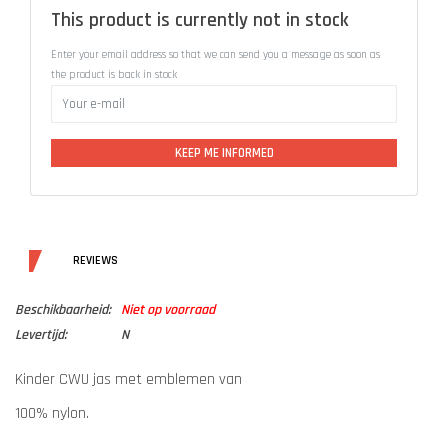
This product is currently not in stock
Enter your email address so that we can send you a message as soon as
the product is back in stock
KEEP ME INFORMED
DETAILS
REVIEWS
Beschikbaarheid:
Niet op voorraad
Levertijd:
N
Kinder CWU jas met emblemen van
100% nylon.
Rits :metaal.