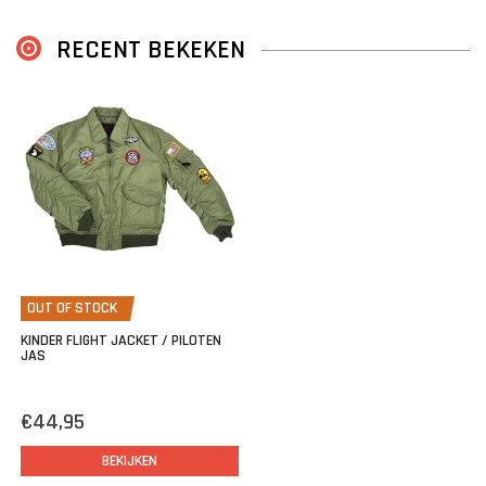
RECENT BEKEKEN
OUT OF STOCK
KINDER FLIGHT JACKET / PILOTEN
JAS
€44,95
BEKIJKEN