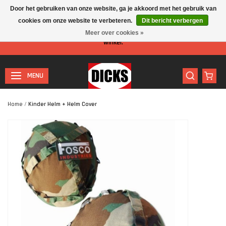
Door het gebruiken van onze website, ga je akkoord met het gebruik van
cookies om onze website te verbeteren.
Dit bericht verbergen
Let op: I.v.m. de zomervakantie is er minder personeel aanwezig in de
Meer over cookies »
winkel.
MENU
Home
/
Kinder Helm + Helm Cover