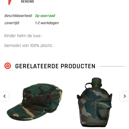
DETAILS
REVIEWS
Beschikbaarheid:
Op voorraad
Levertijd:
1-2 werkdagen
Kinder helm de luxe .
Gemaakt van 100% plastic .
GERELATEERDE PRODUCTEN
Inclusief een woodland helm cover.
F
€