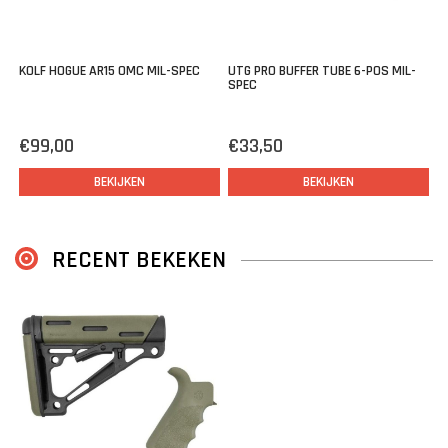
je de kolf snel en stevig verstellen over de buffer tube, zodat je
altijd de gewenste lengte-instelling hebt.
KOLF HOGUE AR15 OMC MIL-SPEC
UTG PRO BUFFER TUBE 6-POS MIL-
SPEC
Bekijk alle buffer tube kolven:
Buffer tube kolven en accessoires
€99,00
€33,50
BEKIJKEN
BEKIJKEN
RECENT BEKEKEN