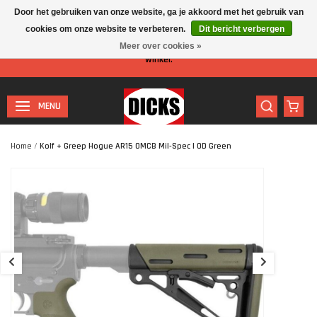
Door het gebruiken van onze website, ga je akkoord met het gebruik van
cookies om onze website te verbeteren.
Dit bericht verbergen
Let op: I.v.m. de zomervakantie is er minder personeel aanwezig in de
Meer over cookies »
winkel.
MENU
Home
/
Kolf + Greep Hogue AR15 OMCB Mil-Spec | OD Green