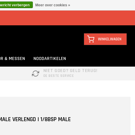
bericht verbergen
Meer over cookies »
WINKELWAGEN
R & MESSEN
NOODARTIKELEN
NIET GOED? GELD TERUG!
DE BESTE SERVICE
MALE VERLENGD | 1/8BSP MALE