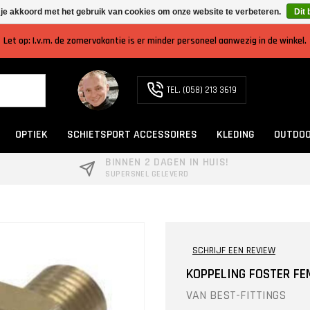
 je akkoord met het gebruik van cookies om onze website te verbeteren.
Dit 
Let op: I.v.m. de zomervakantie is er minder personeel aanwezig in de winkel.
TEL. (058) 213 3619
OPTIEK
SCHIETSPORT ACCESSOIRES
KLEDING
OUTDOO
BINNEN 2 DAGEN IN HUIS!
SUPERSNEL GELEVERD
SCHRIJF EEN REVIEW
KOPPELING FOSTER FE
VAN
BEST-FITTINGS