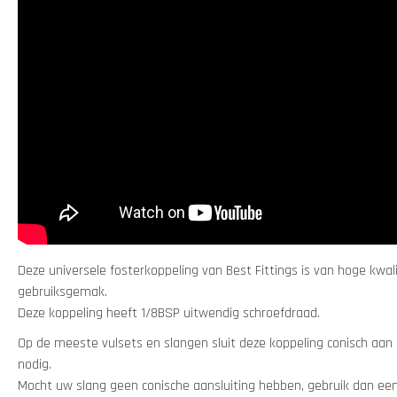
Deze universele fosterkoppeling van Best Fittings is van hoge kwal
gebruiksgemak.
Deze koppeling heeft 1/8BSP uitwendig schroefdraad.
Op de meeste vulsets en slangen sluit deze koppeling conisch aan e
nodig.
Mocht uw slang geen conische aansluiting hebben, gebruik dan een