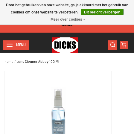
Door het gebruiken van onze website, ga je akkoord met het gebruik van
cookies om onze website te verbeteren.
Dit bericht verbergen
Let op: I.v.m. de zomervakantie is er minder personeel aanwezig in de
Meer over cookies »
winkel.
MENU
Home
/
Lens Cleaner Abbey 100 Ml