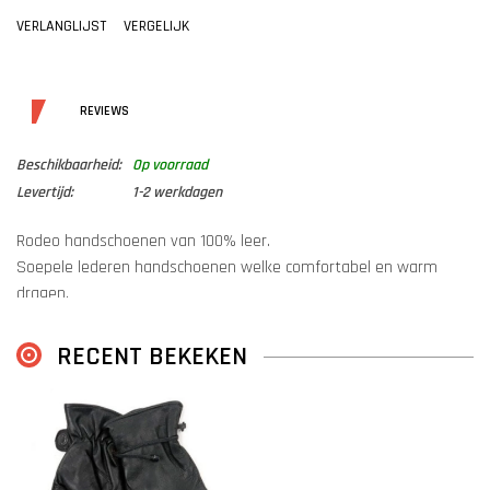
VERLANGLIJST
VERGELIJK
DETAILS
REVIEWS
Beschikbaarheid:
Op voorraad
Levertijd:
1-2 werkdagen
Rodeo handschoenen van 100% leer.
Soepele lederen handschoenen welke comfortabel en warm
dragen.
Kenmerken:
RECENT BEKEKEN
Soepel handschoen
Verstelbaar dmv touw
Maten XS tm4XL. Kleur zwart. Let op deze handschoenen vallen
klein uit .