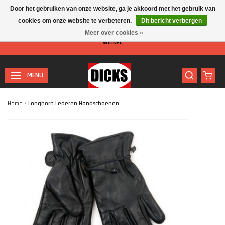
Door het gebruiken van onze website, ga je akkoord met het gebruik van
cookies om onze website te verbeteren.
Dit bericht verbergen
Let op: I.v.m. de zomervakantie is er minder personeel aanwezig in de
Meer over cookies »
winkel.
MENU
Home
/
Longhorn Lederen Handschoenen