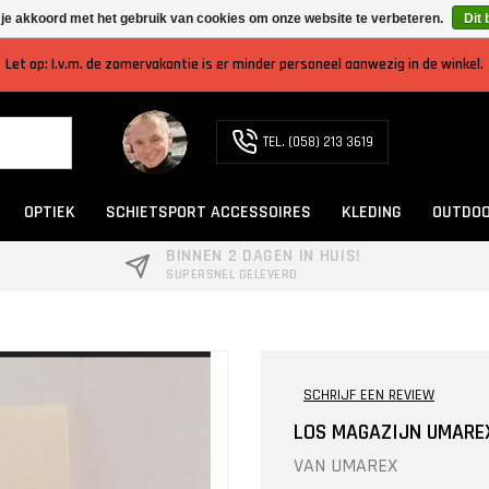
 je akkoord met het gebruik van cookies om onze website te verbeteren.
Dit 
Let op: I.v.m. de zomervakantie is er minder personeel aanwezig in de winkel.
TEL. (058) 213 3619
OPTIEK
SCHIETSPORT ACCESSOIRES
KLEDING
OUTDOO
BINNEN 2 DAGEN IN HUIS!
SUPERSNEL GELEVERD
SCHRIJF EEN REVIEW
LOS MAGAZIJN UMAREX
VAN
UMAREX