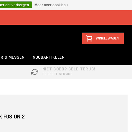
bericht verbergen
Meer over cookies »
WINKELWAGEN
R & MESSEN
NOODARTIKELEN
NIET GOED? GELD TERUG!
DE BESTE SERVICE
 FUSION 2