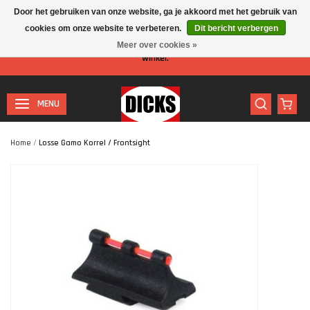
Door het gebruiken van onze website, ga je akkoord met het gebruik van
cookies om onze website te verbeteren.
Dit bericht verbergen
Let op: I.v.m. de zomervakantie is er minder personeel aanwezig in de
Meer over cookies »
winkel.
MENU
Home
/
Losse Gamo Korrel / Frontsight