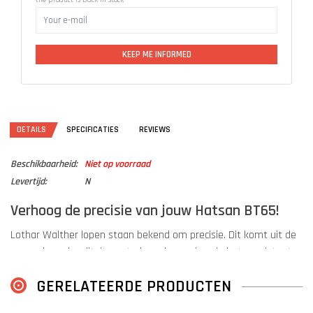
the product is back in stock
KEEP ME INFORMED
DETAILS
SPECIFICATIES
REVIEWS
Beschikbaarheid:
Niet op voorraad
Levertijd:
N
Verhoog de precisie van jouw Hatsan BT65!
Lothar Walther lopen staan bekend om precisie. Dit komt uit de
enorm hoge kwaliteitscontrole en hoge eisen in het consistente
productieproces.
GERELATEERDE PRODUCTEN
Deze loop is geschikt voor de Hatsan BT65 in kaliber
6,35mm (.25)
.
Het uiteinde van de loop is uitgerust met
1/2x20 UNF
schroefdraad