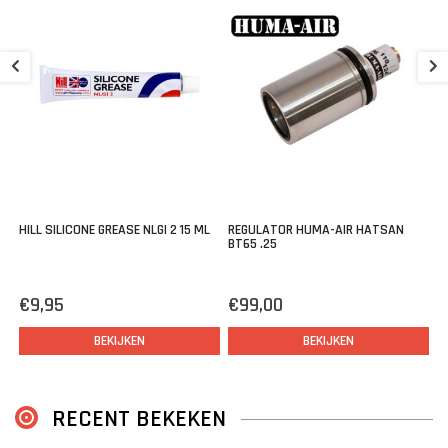
voor het monteren van een geluiddemper of air stripper.
M
Tip: vet de externe o-ringen in met siliconenvet voordat je de loop
in de buks plaatst.
€
HILL SILICONE GREASE NLGI 2 15 ML
REGULATOR HUMA-AIR HATSAN
BT65 .25
€9,95
€99,00
BEKIJKEN
BEKIJKEN
RECENT BEKEKEN