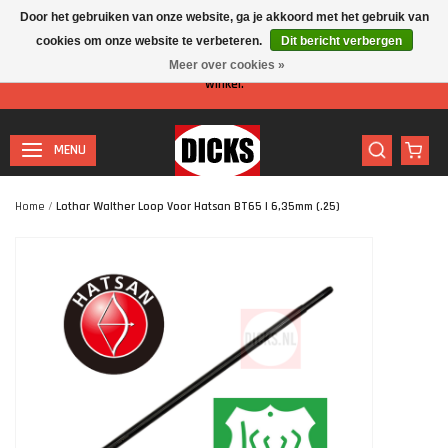
Door het gebruiken van onze website, ga je akkoord met het gebruik van
cookies om onze website te verbeteren.
Dit bericht verbergen
Let op: I.v.m. de zomervakantie is er minder personeel aanwezig in de
Meer over cookies »
winkel.
MENU
Home
/
Lothar Walther Loop Voor Hatsan BT65 | 6,35mm (.25)