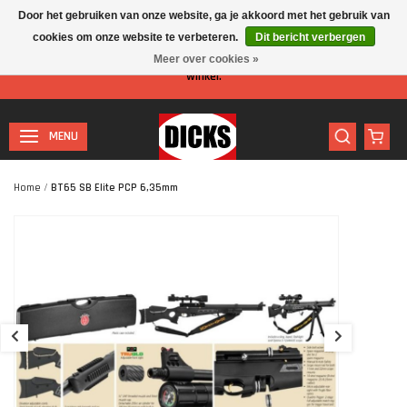
Door het gebruiken van onze website, ga je akkoord met het gebruik van
cookies om onze website te verbeteren.
Dit bericht verbergen
Let op: I.v.m. de zomervakantie is er minder personeel aanwezig in de
Meer over cookies »
winkel.
MENU
Home
/
BT65 SB Elite PCP 6,35mm