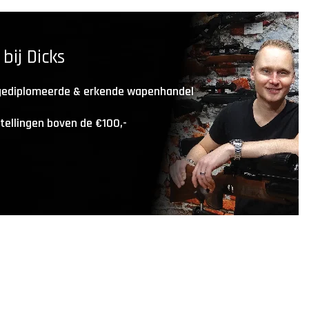
ij Dicks
 gediplomeerde & erkende wapenhandel
stellingen boven de €100,-