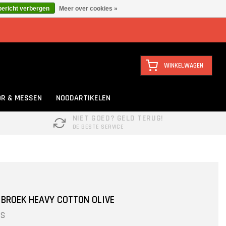
bericht verbergen
Meer over cookies »
WINKELWAGEN
R & MESSEN
NOODARTIKELEN
NIET GOED? GELD TERUG!
DE BESTE SERVICE
 BROEK HEAVY COTTON OLIVE
ES