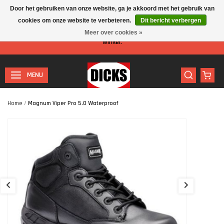
Door het gebruiken van onze website, ga je akkoord met het gebruik van
cookies om onze website te verbeteren.
Dit bericht verbergen
Let op: I.v.m. de zomervakantie is er minder personeel aanwezig in de
Meer over cookies »
winkel.
MENU
Home
/
Magnum Viper Pro 5.0 Waterproof