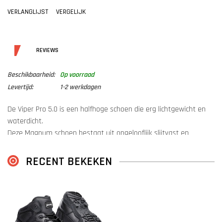
VERLANGLIJST
VERGELIJK
DETAILS
REVIEWS
Beschikbaarheid:
Op voorraad
Levertijd:
1-2 werkdagen
De Viper Pro 5.0 is een halfhoge schoen die erg lichtgewicht en
waterdicht.
Deze Magnum schoen bestaat uit ongelooflijk slijtvast en
lichtgewicht Magnashield leer en heavy-duty Nylon.
Naast dat deze schoen door zijn demping in de zool zeer
RECENT BEKEKEN
comfortabel zit wordt hij ook geprezen om zijn duurzaamheid.
Clarino ® Microfiber schacht om ultiem comfort te garanderen .
Hoog-tractie carbon rubberen buitenzool voor extreme grip
EVA tussenzool voor extra comfort voor de voeten