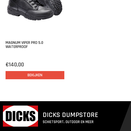
Stoer en stevig aan de buitenkant, zacht en kussens aan de
binnenkant
Vocht afvoerende voering om transpiratie te absorberen
MP.ACT Response binnenzool voor optimaal comfort en
schokdemping
getest en gecertificeerd volgens de Europese norm EN 20347
MAGNUM VIPER PRO 5.0
WATERPROOF
voor werkschoenen met SRA slip-weerstand
€140,00
BEKIJKEN
DICKS DUMPSTORE
SCHIETSPORT, OUTDOOR EN MEER