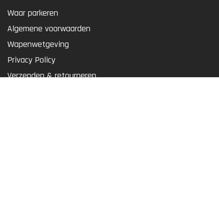
Waar parkeren
Algemene voorwaarden
Wapenwetgeving
Privacy Policy
Verzenden & retourneren
Sitemap
Airgunseurope.com
www.luchtbukshuren.nl
Youtube & Social media
Werken bij Dick's!
Luchtbuks voor Rattenbestrijding
Bouwtekeningen & Onderdelen