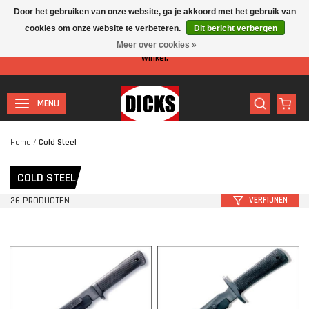
Door het gebruiken van onze website, ga je akkoord met het gebruik van
cookies om onze website te verbeteren.
Dit bericht verbergen
Let op: I.v.m. de zomervakantie is er minder personeel aanwezig in de
Meer over cookies »
winkel.
MENU
Home
/
Cold Steel
COLD STEEL
26 PRODUCTEN
VERFIJNEN