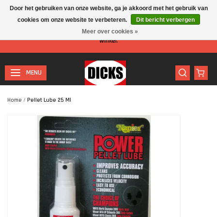
Door het gebruiken van onze website, ga je akkoord met het gebruik van
cookies om onze website te verbeteren.
Dit bericht verbergen
Let op: I.v.m. de zomervakantie is er minder personeel aanwezig in de
Meer over cookies »
winkel.
MENU
Home
/
Pellet Lube 25 Ml