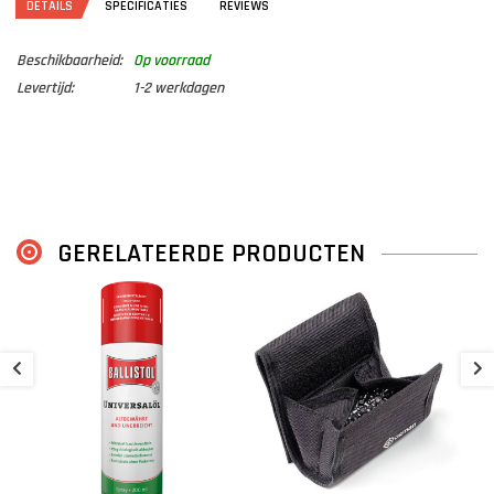
DETAILS
SPECIFICATIES
REVIEWS
Beschikbaarheid:
Op voorraad
Levertijd:
1-2 werkdagen
GERELATEERDE PRODUCTEN
H
€