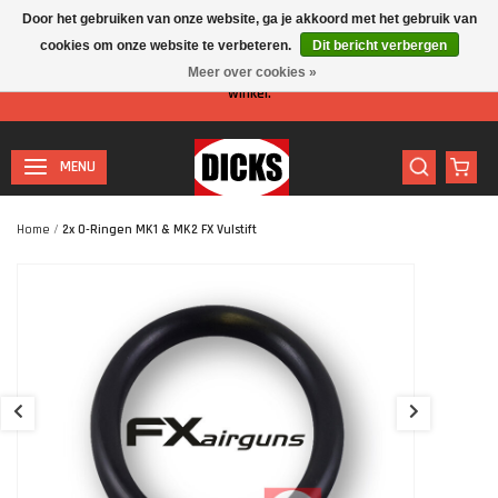
Door het gebruiken van onze website, ga je akkoord met het gebruik van
cookies om onze website te verbeteren.
Dit bericht verbergen
Let op: I.v.m. de zomervakantie is er minder personeel aanwezig in de
Meer over cookies »
winkel.
MENU
Home
/
2x O-Ringen MK1 & MK2 FX Vulstift