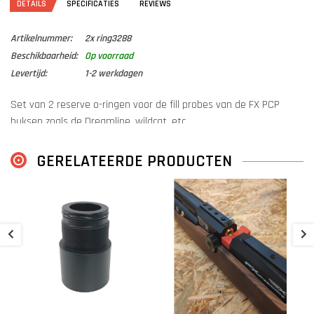
DETAILS
SPECIFICATIES
REVIEWS
Artikelnummer:
2x ring3288
Beschikbaarheid:
Op voorraad
Levertijd:
1-2 werkdagen
Set van 2 reserve o-ringen voor de fill probes van de FX PCP
buksen zoals de Dreamline, wildcat, etc.
Tip: Gebruik wat siliconen vet om de ringen te verzorgen en schade
GERELATEERDE PRODUCTEN
te voorkomen.
B
S
€