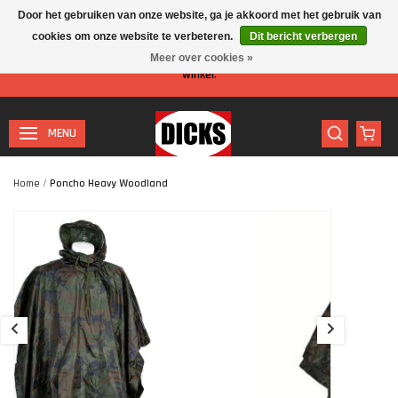
Door het gebruiken van onze website, ga je akkoord met het gebruik van
cookies om onze website te verbeteren.
Dit bericht verbergen
Let op: I.v.m. de zomervakantie is er minder personeel aanwezig in de
Meer over cookies »
winkel.
MENU
Home
/
Poncho Heavy Woodland