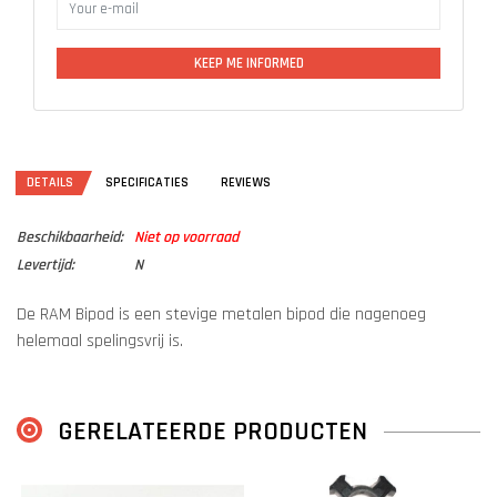
KEEP ME INFORMED
DETAILS
SPECIFICATIES
REVIEWS
Beschikbaarheid:
Niet op voorraad
Levertijd:
N
De RAM Bipod is een stevige metalen bipod die nagenoeg
helemaal spelingsvrij is.
Hij heeft 3 adaptors waarmee hij bijna onder elke luchtbuks te
monteren is .
GERELATEERDE PRODUCTEN
Adapters:
Harris/AR-15 Sling stud