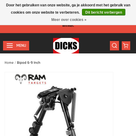
Door het gebruiken van onze website, ga je akkoord met het gebruik van
cookies om onze website te verbeteren.
Dit bericht verbergen
Let op: I.v.m. de zomervakantie is er minder personeel aanwezig in de
Meer over cookies »
winkel.
MENU
Home
/
Bipod 6-9 Inch