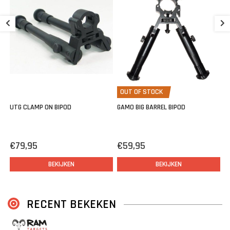
Universele loop montage
R
Weaver montage
Verstelbaar in hoogte tussen : 14 en 20cm.
€
OUT OF STOCK
UTG CLAMP ON BIPOD
GAMO BIG BARREL BIPOD
€79,95
€59,95
BEKIJKEN
BEKIJKEN
RECENT BEKEKEN