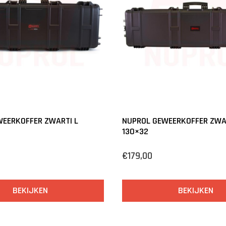
EERKOFFER ZWART| L
NUPROL GEWEERKOFFER ZWAR
130×32
€179,00
BEKIJKEN
BEKIJKEN