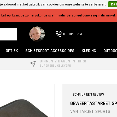
 je akkoord met het gebruik van cookies om onze website te verbeteren.
Dit 
Let op: I.v.m. de zomervakantie is er minder personeel aanwezig in de winkel.
TEL. (058) 213 3619
OPTIEK
SCHIETSPORT ACCESSOIRES
KLEDING
OUTDOO
BINNEN 2 DAGEN IN HUIS!
SUPERSNEL GELEVERD
SCHRIJF EEN REVIEW
GEWEERTASTARGET SP
VAN
TARGET SPORTS