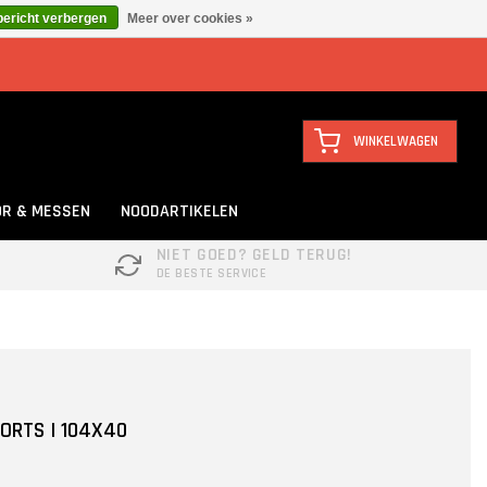
bericht verbergen
Meer over cookies »
WINKELWAGEN
R & MESSEN
NOODARTIKELEN
NIET GOED? GELD TERUG!
DE BESTE SERVICE
ORTS | 104X40