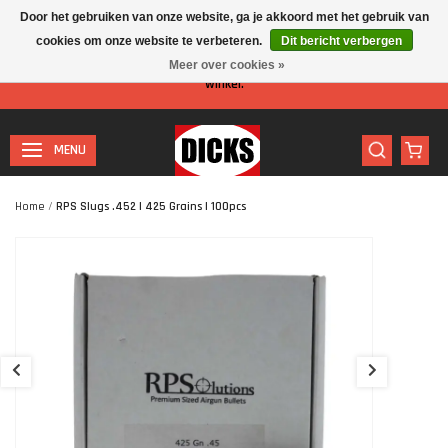
Door het gebruiken van onze website, ga je akkoord met het gebruik van
cookies om onze website te verbeteren.
Dit bericht verbergen
Let op: I.v.m. de zomervakantie is er minder personeel aanwezig in de
Meer over cookies »
winkel.
MENU
Home
/
RPS Slugs .452 | 425 Grains | 100pcs