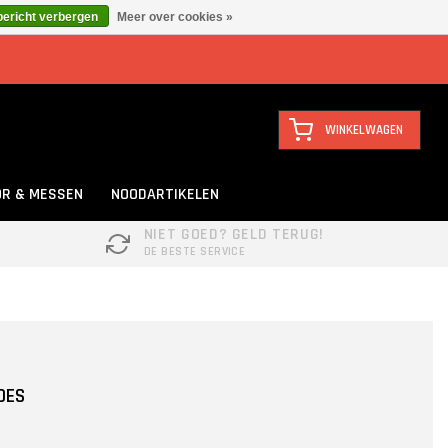
bericht verbergen
Meer over cookies »
WINKELWAGEN
R & MESSEN
NOODARTIKELEN
NIET GOED? GELD TERUG!
DE BESTE SERVICE
OES