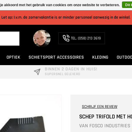
 je akkoord met het gebruik van cookies om onze website te verbeteren.
Dit 
Let op: I.v.m. de zomervakantie is er minder personeel aanwezig in de winkel.
TEL. (058) 213 3619
OPTIEK
SCHIETSPORT ACCESSOIRES
KLEDING
OUTDOO
BINNEN 2 DAGEN IN HUIS!
SUPERSNEL GELEVERD
SCHRIJF EEN REVIEW
SCHEP TRIFOLD MET H
VAN
FOSCO INDUSTRIES