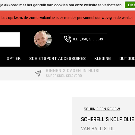
 je akkoord met het gebruik van cookies om onze website te verbeteren.
Dit 
Let op: I.v.m. de zomervakantie is er minder personeel aanwezig in de winkel.
TEL. (058) 213 3619
OPTIEK
SCHIETSPORT ACCESSOIRES
KLEDING
OUTDOO
BINNEN 2 DAGEN IN HUIS!
SUPERSNEL GELEVERD
SCHRIJF EEN REVIEW
SCHERELL'S KOLF OLIE
VAN
BALLISTOL