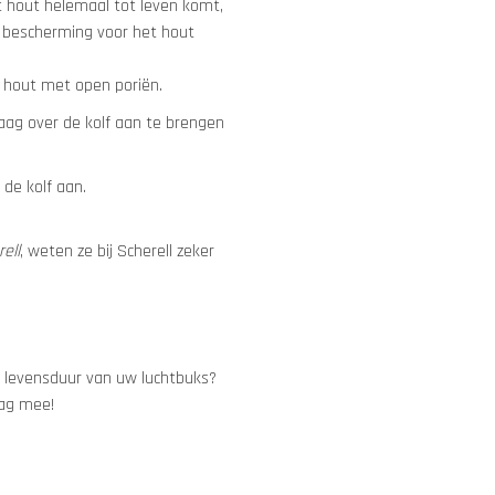
et hout helemaal tot leven komt,
n bescherming voor het hout
or hout met open poriën.
ag over de kolf aan te brengen
 de kolf aan.
ell
, weten ze bij Scherell zeker
e levensduur van uw luchtbuks?
aag mee!