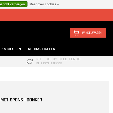
bericht verbergen
Meer over cookies »
WINKELWAGEN
R & MESSEN
NOODARTIKELEN
NIET GOED? GELD TERUG!
DE BESTE SERVICE
 MET SPONS | DONKER