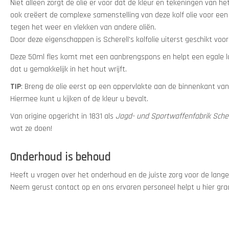
Niet alleen zorgt de olie er voor dat de kleur en tekeningen van h
ook creëert de complexe samenstelling van deze kolf olie voor ee
tegen het weer en vlekken van andere oliën.
Door deze eigenschappen is Scherell's kolfolie uiterst geschikt vo
Deze 50ml fles komt met een aanbrengspons en helpt een egale la
dat u gemakkelijk in het hout wrijft.
TIP
: Breng de olie eerst op een oppervlakte aan de binnenkant van
Hiermee kunt u kijken of de kleur u bevalt.
Van origine opgericht in 1831 als
Jagd- und Sportwaffenfabrik Scher
wat ze doen!
Onderhoud is behoud
Heeft u vragen over het onderhoud en de juiste zorg voor de lang
Neem gerust contact op en ons ervaren personeel helpt u hier gr