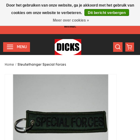
Door het gebruiken van onze website, ga je akkoord met het gebruik van
cookies om onze website te verbeteren.
Dit bericht verbergen
Let op: I.v.m. de zomervakantie is er minder personeel aanwezig in de
Meer over cookies »
winkel.
MENU
Home
/
Sleutelhanger Special Forces