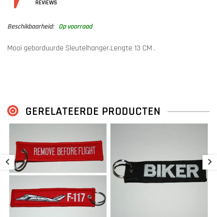
DETAILS
REVIEWS
Beschikbaarheid:
Op voorraad
Mooi geborduurde Sleutelhanger.Lengte 13 CM .
GERELATEERDE PRODUCTEN
S
€