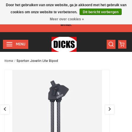
Door het gebruiken van onze website, ga je akkoord met het gebruik van
cookies om onze website te verbeteren.
Dit bericht verbergen
Let op: I.v.m. de zomervakantie is er minder personeel aanwezig in de
Meer over cookies »
winkel.
MENU
Home
/
Spartan Javelin Lite Bipod