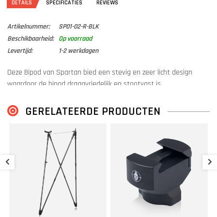
DETAILS
SPECIFICATIES
REVIEWS
Artikelnummer:
SP01-02-R-BLK
Beschikbaarheid:
Op voorraad
Levertijd:
1-2 werkdagen
Deze Bipod van Spartan bied een stevig en zeer licht design
waardoor de bipod draagvriedelijk en stootvast is.
MagnaSwitch
GERELATEERDE PRODUCTEN
Spartan is bekend geworden vanwege het MagnaSwitch-
snelkoppelsysteem, waarmee geweersteunen en bipods
S
razendsnel aan het wapen bevestigd kunnen worden dankzij een
|
stevige magnetische koppeling.
€
Hunter/Target Mode
De bipod is uitgerust met een magneet dankzij het MagnaSwitch-