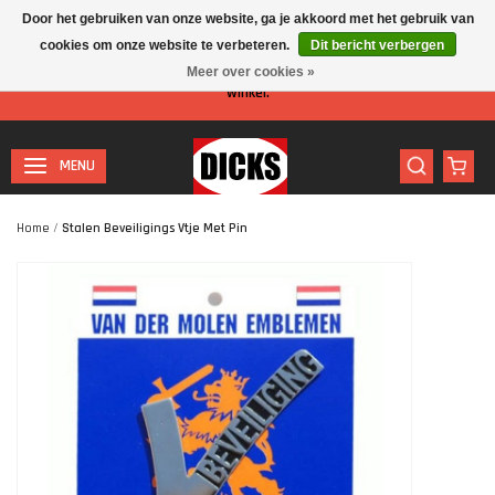
Door het gebruiken van onze website, ga je akkoord met het gebruik van
cookies om onze website te verbeteren.
Dit bericht verbergen
Let op: I.v.m. de zomervakantie is er minder personeel aanwezig in de
Meer over cookies »
winkel.
MENU
Home
/
Stalen Beveiligings Vtje Met Pin