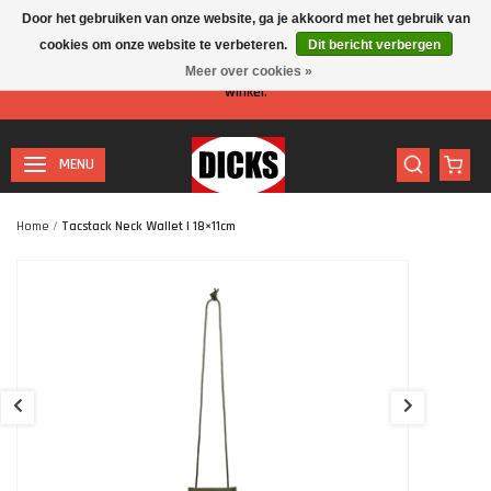
Door het gebruiken van onze website, ga je akkoord met het gebruik van
cookies om onze website te verbeteren.
Dit bericht verbergen
Let op: I.v.m. de zomervakantie is er minder personeel aanwezig in de
Meer over cookies »
winkel.
MENU
Home
/
Tacstack Neck Wallet | 18×11cm