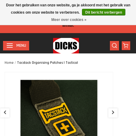
Door het gebruiken van onze website, ga je akkoord met het gebruik van
cookies om onze website te verbeteren.
Dit bericht verbergen
Let op: I.v.m. de zomervakantie is er minder personeel aanwezig in de
Meer over cookies »
winkel.
MENU
Home
/
Tacstack Organising Patches | Tactical