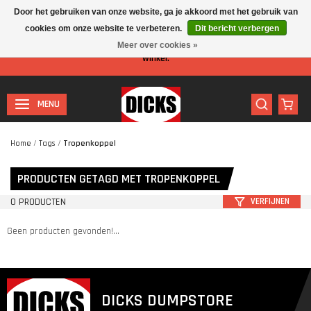
Door het gebruiken van onze website, ga je akkoord met het gebruik van
cookies om onze website te verbeteren.
Dit bericht verbergen
Let op: I.v.m. de zomervakantie is er minder personeel aanwezig in de
Meer over cookies »
winkel.
MENU
Home
/
Tags
/
Tropenkoppel
PRODUCTEN GETAGD MET TROPENKOPPEL
0 PRODUCTEN
VERFIJNEN
Geen producten gevonden!...
DICKS DUMPSTORE