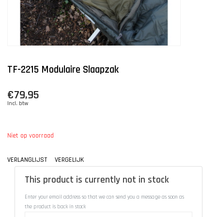
TF-2215 Modulaire Slaapzak
€79,95
Incl. btw
Niet op voorraad
VERLANGLIJST
VERGELIJK
This product is currently not in stock
Enter your email address so that we can send you a message as soon as
the product is back in stock