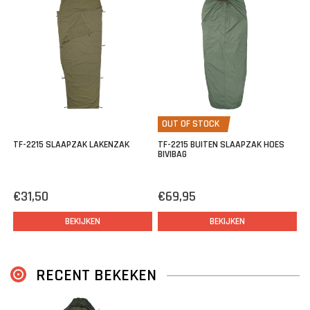
schoonhoud, beschermd de waterafstotende buitenhoes je tegen
regen en andere elementen.
De slaapzak heeft een mummy vorm zodat deze past bij alle
lichaamstypen. Wordt geleverd in een compressie-zak welke
handig is tijdens transport.
Afmetingen slaapzak:
230cm (L) x 86cm (W)
OUT OF STOCK
Afmetingen compressie-tas:
H 44 cm x Ø 27 cm
TF-2215 SLAAPZAK LAKENZAK
TF-2215 BUITEN SLAAPZAK HOES
BIVIBAG
€31,50
€69,95
BEKIJKEN
BEKIJKEN
RECENT BEKEKEN