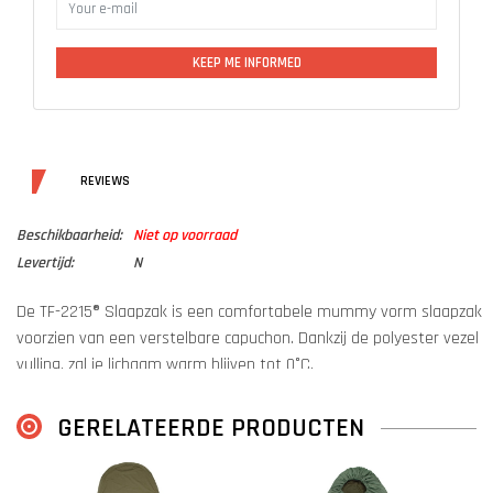
KEEP ME INFORMED
DETAILS
REVIEWS
Beschikbaarheid:
Niet op voorraad
Levertijd:
N
De TF-2215® Slaapzak is een comfortabele mummy vorm slaapzak
voorzien van een verstelbare capuchon. Dankzij de polyester vezel
vulling, zal je lichaam warm blijven tot 0°C.
Deze slaapzak is onderdeel van een modulair systeem; deze kan
GERELATEERDE PRODUCTEN
namelijk uitgebreid worden met de
TF-2215 Lakenzak
en de TF-
2215 buiten slaapzak hoes. Terwijl de Lakenzak de slaapzak