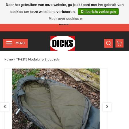
Door het gebruiken van onze website, ga je akkoord met het gebruik van
cookies om onze website te verbeteren.
Dit bericht verbergen
Let op: I.v.m. de zomervakantie is er minder personeel aanwezig in de
Meer over cookies »
winkel.
MENU
Home
/
TF-2215 Modulaire Slaapzak