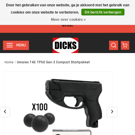
Door het gebruiken van onze website, ga je akkoord met het gebruik van
cookies om onze website te verbeteren.
Dit bericht verbergen
Let op: I.v.m. de zomervakantie is er minder personeel aanwezig in de
Meer over cookies »
winkel.
MENU
Home
/
Umarex T4E TP50 Gen 2 Compact Startpakket