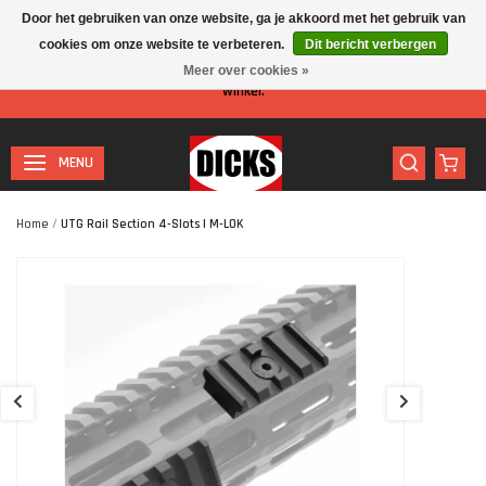
Door het gebruiken van onze website, ga je akkoord met het gebruik van
cookies om onze website te verbeteren.
Dit bericht verbergen
Let op: I.v.m. de zomervakantie is er minder personeel aanwezig in de
Meer over cookies »
winkel.
MENU
Home
/
UTG Rail Section 4-Slots | M-LOK