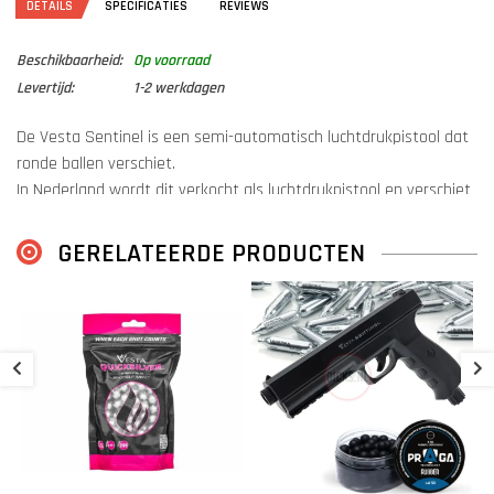
DETAILS
SPECIFICATIES
REVIEWS
Beschikbaarheid:
Op voorraad
Levertijd:
1-2 werkdagen
De Vesta Sentinel is een semi-automatisch luchtdrukpistool dat
ronde ballen verschiet.
In Nederland wordt dit verkocht als luchtdrukpistool en verschiet
het rubberen en kunststof .50-ballen.
GERELATEERDE PRODUCTEN
Dit pistool gebruikt 12-grams CO₂-capsules die in het handvat
passen.
Zodra het pistool nodig is, activeer je de capsule met een simpele
O
klap op het prikventiel aan de onderkant.
V
W
€