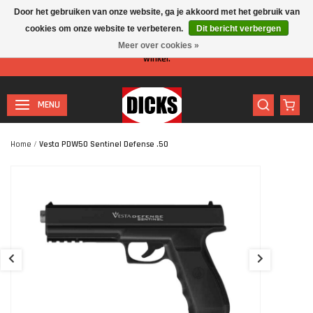
Door het gebruiken van onze website, ga je akkoord met het gebruik van
cookies om onze website te verbeteren.
Dit bericht verbergen
Let op: I.v.m. de zomervakantie is er minder personeel aanwezig in de
Meer over cookies »
winkel.
MENU
Home
/
Vesta PDW50 Sentinel Defense .50