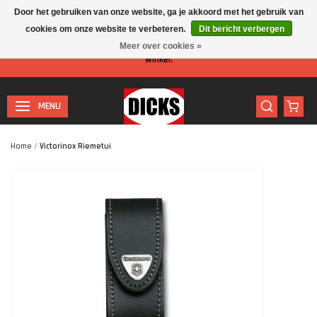
Door het gebruiken van onze website, ga je akkoord met het gebruik van
cookies om onze website te verbeteren.
Dit bericht verbergen
Let op: I.v.m. de zomervakantie is er minder personeel aanwezig in de
Meer over cookies »
winkel.
MENU
Home
/
Victorinox Riemetui