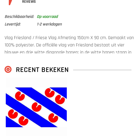
DETAILS
REVIEWS
Beschikbaarheid:
Op voorraad
Levertijd:
1-2 werkdagen
Vlag Friesland / Friese Vlag Afmeting 150cm X 90 cm. Gemaakt van
100% polyester. De officiële vlag van Friesland bestaat uit vier
blauwe en drie witte diagonale banen; in de witte banen staan in
totaal zeven rode pompeblêden. De zeven rode pompeblêden
verwijzen naar de middeleeuwse Friese 'zeelanden': zelfstandige
RECENT BEKEKEN
landstreken langs de kust van Alkmaar tot de Wezer, die
samengingen in een verdedigingsverbond tegen de Noormannen.
Er zijn nooit precies zeven van deze bestuurseenheden geweest,
het getal zeven heeft waarschijnlijk de connotatie 'veel'. Sommige
bronnen gaan wel uit van zeven Friese landen: West-Friesland,
Westergo, Oostergo, Hunzingo, Fivelingo, Emsingo en Jeverland.