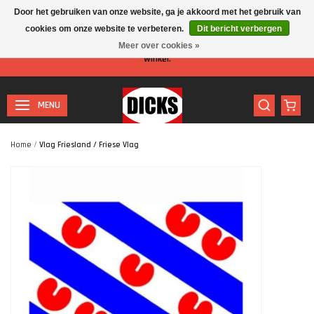
Door het gebruiken van onze website, ga je akkoord met het gebruik van
cookies om onze website te verbeteren.
Dit bericht verbergen
Let op: I.v.m. de zomervakantie is er minder personeel aanwezig in de
Meer over cookies »
winkel.
MENU
Home
/
Vlag Friesland / Friese Vlag