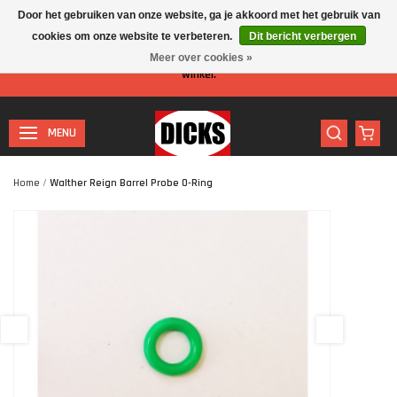
Door het gebruiken van onze website, ga je akkoord met het gebruik van
cookies om onze website te verbeteren.
Dit bericht verbergen
Let op: I.v.m. de zomervakantie is er minder personeel aanwezig in de
Meer over cookies »
winkel.
MENU
Home
/
Walther Reign Barrel Probe O-Ring