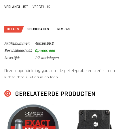
VERLANGLIJST
VERGELIJK
DETAILS
SPECIFICATIES
REVIEWS
Artikelnummer:
460.60.06.2
Beschikbaarheid:
Op voorraad
Levertijd:
1-2 werkdagen
Deze loopafdichting gaat om de pellet-probe en creëert een
luchtdichte sluiting in de loop.
Bij tekort aan onderhoud kan deze ring scheuren. Een reserve is
dus handig!
GERELATEERDE PRODUCTEN
Voor onderhoud raden wij aan om deze af en toe (hoeft echt niet
vaak) in de smeren met een klein beetje siliconen vet of siliconen
olie.