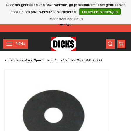
Door het gebruiken van onze website, ga je akkoord met het gebruik van
cookies om onze website te verbeteren.
Dit bericht verbergen
Let op: I.v.m. de zomervakantie is er minder personeel aanwezig in de
Meer over cookies »
winkel.
MENU
Home
/
Pivot Point Spacer | Part No. 9467 | HW25/30/50/85/98