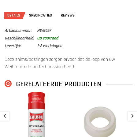
DETAILS
SPECIFICATIES
REVIEWS
Artikelnummer:
HW9467
Beschikbaarheid:
Op voorraad
Levertijd:
1-2 werkdagen
Deze shims/pasringen zorgen ervoor dat de loop van uw
Weihrauch de perfect passing heeft.
Geschikt voor: HW25/30/50/85/98
GERELATEERDE PRODUCTEN
Per stuk verkocht.
B
P
€