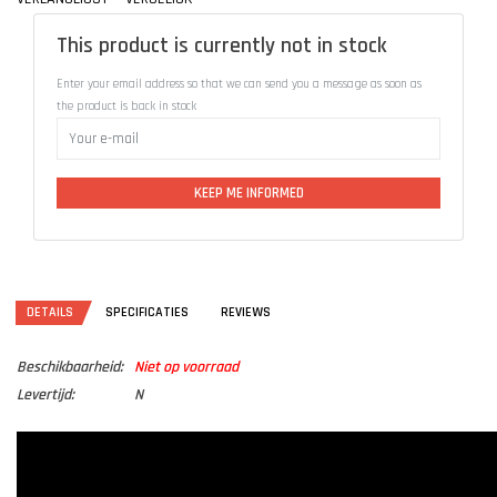
This product is currently not in stock
Enter your email address so that we can send you a message as soon as
the product is back in stock
KEEP ME INFORMED
DETAILS
SPECIFICATIES
REVIEWS
Beschikbaarheid:
Niet op voorraad
Levertijd:
N