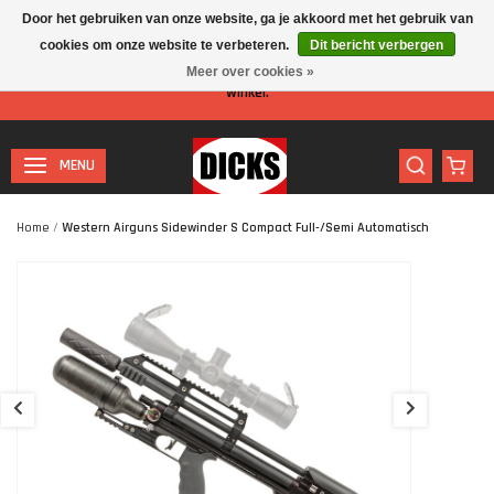
Door het gebruiken van onze website, ga je akkoord met het gebruik van
cookies om onze website te verbeteren.
Dit bericht verbergen
Let op: I.v.m. de zomervakantie is er minder personeel aanwezig in de
Meer over cookies »
winkel.
MENU
Home
/
Western Airguns Sidewinder S Compact Full-/Semi Automatisch