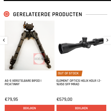
GERELATEERDE PRODUCTEN
V
L
€
Op zoek naar een persluchtbuks van hoge kwaliteit die precisie en
OUT OF STOCK
regelbaar vermogen biedt in een compact pakket?
AG-5 VERSTELBARE BIPOD |
ELEMENT OPTICS HELIX HDLR | 2-
Wilt u dat compleet maken met een semi- en volautomatisch
PICATINNY
16X50 SFP MRAD
laadsysteem?
Zoek niet verder dan de Western Airguns Sidewinder!
€79,95
€579,00
BEKIJKEN
BEKIJKEN