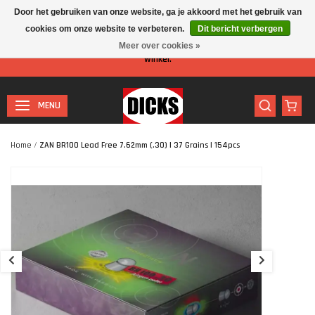
Door het gebruiken van onze website, ga je akkoord met het gebruik van
cookies om onze website te verbeteren.
Dit bericht verbergen
Let op: I.v.m. de zomervakantie is er minder personeel aanwezig in de
Meer over cookies »
winkel.
MENU
Home
/
ZAN BR100 Lead Free 7.62mm (.30) | 37 Grains | 154pcs