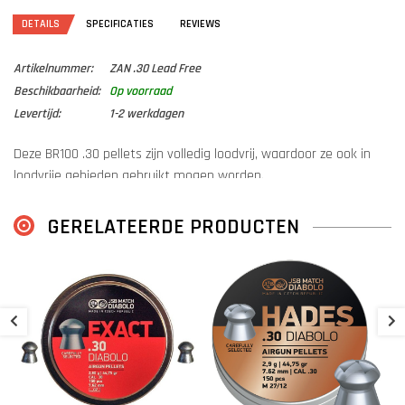
DETAILS
SPECIFICATIES
REVIEWS
Artikelnummer:
ZAN .30 Lead Free
Beschikbaarheid:
Op voorraad
Levertijd:
1-2 werkdagen
Deze BR100 .30 pellets zijn volledig loodvrij, waardoor ze ook in
loodvrije gebieden gebruikt mogen worden.
Deze pellets zijn voorzien van een bolkop voor impact en
GERELATEERDE PRODUCTEN
aerodynamische vorm, die op zijn beurt weer zorgt voor een
stabiele vlucht.
Hierdoor laten de ZAN Projectiles BR100 Lead Free 7.62 mm 37
Z
(.
grain luchtdrukkogeltjes zich uitzonderlijk recht verschieten, wat
hun zuiverheid absoluut ten goede komt.
€