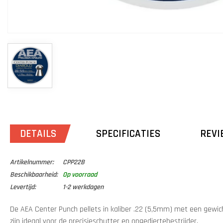
DETAILS
SPECIFICATIES
REVI
Artikelnummer:
CPP22B
Beschikbaarheid:
Op voorraad
Levertijd:
1-2 werkdagen
De AEA Center Punch pellets in kaliber .22 (5,5mm) met een gewicht
zijn ideaal voor de precisieschutter en ongediertebestrijder.