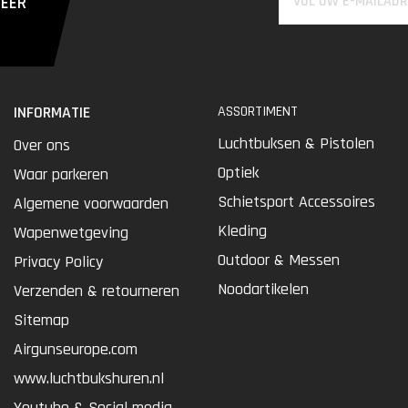
MEER
INFORMATIE
ASSORTIMENT
Luchtbuksen & Pistolen
Over ons
Optiek
Waar parkeren
Schietsport Accessoires
Algemene voorwaarden
Kleding
Wapenwetgeving
Outdoor & Messen
Privacy Policy
Noodartikelen
Verzenden & retourneren
Sitemap
Airgunseurope.com
www.luchtbukshuren.nl
Youtube & Social media