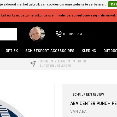
 je akkoord met het gebruik van cookies om onze website te verbeteren.
Dit 
Let op: I.v.m. de zomervakantie is er minder personeel aanwezig in de winkel.
TEL. (058) 213 3619
OPTIEK
SCHIETSPORT ACCESSOIRES
KLEDING
OUTDOO
BINNEN 2 DAGEN IN HUIS!
SUPERSNEL GELEVERD
SCHRIJF EEN REVIEW
AEA CENTER PUNCH PEL
VAN
AEA