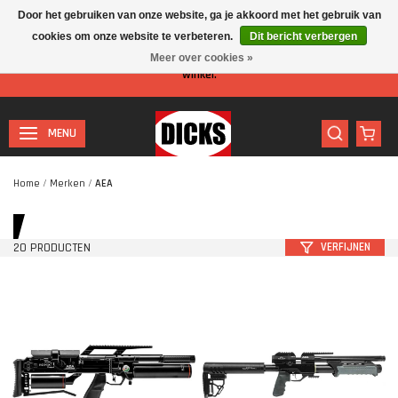
Door het gebruiken van onze website, ga je akkoord met het gebruik van
cookies om onze website te verbeteren.
Dit bericht verbergen
Let op: I.v.m. de zomervakantie is er minder personeel aanwezig in de
Meer over cookies »
winkel.
MENU
Home
/
Merken
/
AEA
20 PRODUCTEN
VERFIJNEN