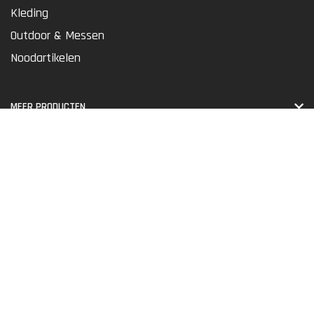
Kleding
Outdoor & Messen
Noodartikelen
MEER PRODUCTEN
Alle producten
Nieuwe producten
RSS-feed
REKENING
Registreren
Winkelwagen
Vergelijk