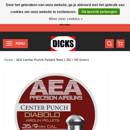
Door het gebruiken van onze website, ga je akkoord met het gebruik van
cookies om onze website te verbeteren.
Dit bericht verbergen
Let op: I.v.m. de zomervakantie is er minder personeel aanwezig in de
Meer over cookies »
winkel.
MENU
Home
/
AEA Center Punch Pellets 9mm (.35) | 110 Grains