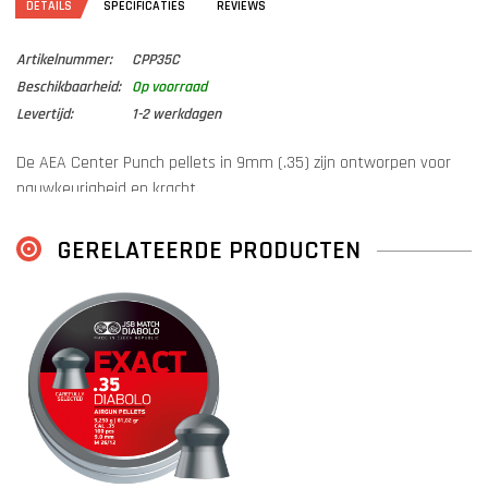
DETAILS
SPECIFICATIES
REVIEWS
Artikelnummer:
CPP35C
Beschikbaarheid:
Op voorraad
Levertijd:
1-2 werkdagen
De AEA Center Punch pellets in 9mm (.35) zijn ontworpen voor
nauwkeurigheid en kracht.
Met een gewicht van 110 grain en een bolvormige kop bieden ze
uitstekende aerodynamica, stabiliteit en precisie.
GERELATEERDE PRODUCTEN
Dankzij hun gestroomlijnde ontwerp hebben de Center Punch
pellets betrouwbare prestaties, zelfs bij wind of wisselende
omstandigheden.
Ideaal voor wie constante en krachtige resultaten zoekt, binnen of
buiten!