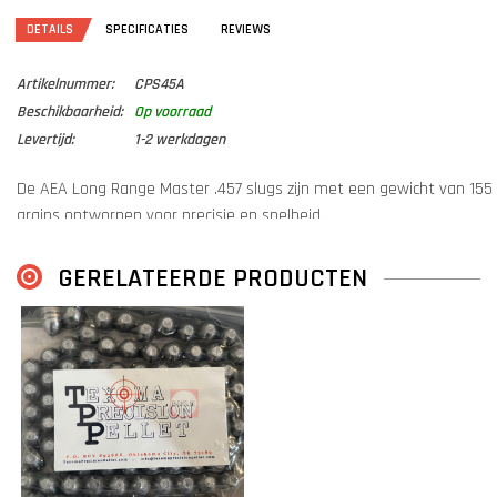
DETAILS
SPECIFICATIES
REVIEWS
Artikelnummer:
CPS45A
Beschikbaarheid:
Op voorraad
Levertijd:
1-2 werkdagen
De AEA Long Range Master .457 slugs zijn met een gewicht van 155
grains ontworpen voor precisie en snelheid.
Met hun holle punt bieden ze uitstekende prestaties voor zowel
GERELATEERDE PRODUCTEN
langeafstandsprecisie als het jagen op klein wild.
Deze slugs zijn ideaal voor schutters die op zoek zijn naar een
combinatie van nauwkeurigheid en krachtige impact.