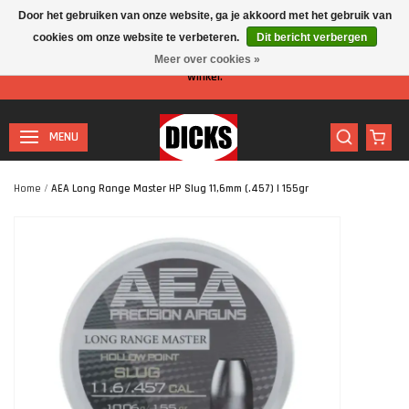
Door het gebruiken van onze website, ga je akkoord met het gebruik van
cookies om onze website te verbeteren.
Dit bericht verbergen
Let op: I.v.m. de zomervakantie is er minder personeel aanwezig in de
Meer over cookies »
winkel.
MENU
Home
/
AEA Long Range Master HP Slug 11,6mm (.457) | 155gr