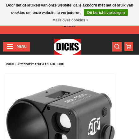
Door het gebruiken van onze website, ga je akkoord met het gebruik van
cookies om onze website te verbeteren.
Dit bericht verbergen
Let op: I.v.m. de zomervakantie is er minder personeel aanwezig in de
Meer over cookies »
winkel.
MENU
Home
/
Afstandsmeter ATN ABL 1000