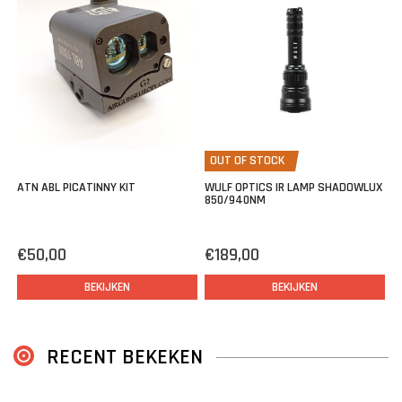
ATN X-Sight II HD
ATN X-Sight 4K Pro
ATN ThOR 4
OUT OF STOCK
ATN ABL PICATINNY KIT
WULF OPTICS IR LAMP SHADOWLUX
850/940NM
€50,00
€189,00
BEKIJKEN
BEKIJKEN
RECENT BEKEKEN