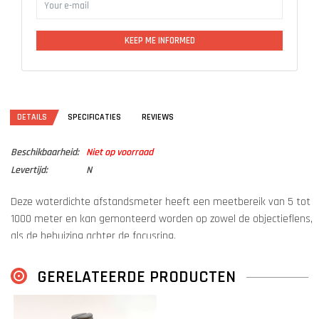
KEEP ME INFORMED
DETAILS
SPECIFICATIES
REVIEWS
Beschikbaarheid:
Niet op voorraad
Levertijd:
N
Deze waterdichte afstandsmeter heeft een meetbereik van 5 tot
1000 meter en kan gemonteerd worden op zowel de objectieflens,
als de behuizing achter de focusring.
Na het verbinden via Bluetooth en het snel instellen van het nul-
GERELATEERDE PRODUCTEN
punt, kan de schutter snel via de knoppen op de kijker de afstand
uitmeten naar het doel.
Geschikt voor: