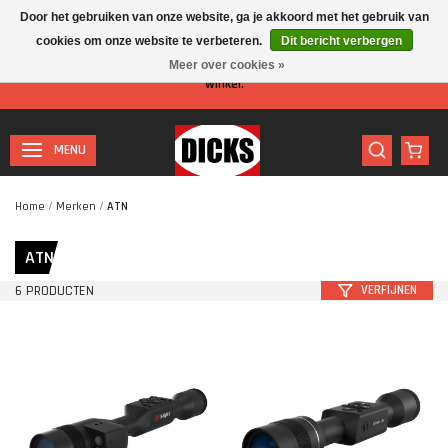
Door het gebruiken van onze website, ga je akkoord met het gebruik van
cookies om onze website te verbeteren.
Dit bericht verbergen
Let op: I.v.m. de zomervakantie is er minder personeel aanwezig in de
Meer over cookies »
winkel.
MENU
Home
/
Merken
/
ATN
ATN
6 PRODUCTEN
VERFIJNEN