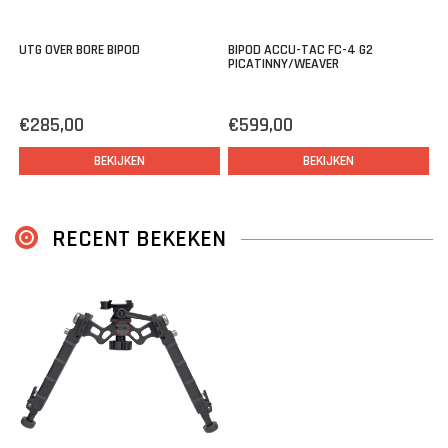
Swivel & Pan
De kop van de AG-7 is ook goed verstelbaar naar elke eis van de
UTG OVER BORE BIPOD
BIPOD ACCU-TAC FC-4 G2
precisie schutter.
PICATINNY/WEAVER
Door de individuele punten te ontgrendelen kan de kop kantelen
en draaien.
€285,00
€599,00
Hierdoor kan ook op oneven grond de buks waterpas worden
BEKIJKEN
BEKIJKEN
getrokken!
Picatinny/weaver QD-Montage
RECENT BEKEKEN
Deze tweepoot is gemakkelijk te monteren aan elke
picatinny/weaver rails dankzij de QD-bevestiging.
Klaar met schieten? Gooi de QD-hevel de andere kant op en
ontkoppel de tweepoot voor opslag.