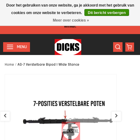
Door het gebruiken van onze website, ga je akkoord met het gebruik van
cookies om onze website te verbeteren.
Dit bericht verbergen
Let op: I.v.m. de zomervakantie is er minder personeel aanwezig in de
Meer over cookies »
winkel.
MENU
Home
/
AG-7 Verstelbare Bipod | Wide Stance