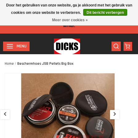
Door het gebruiken van onze website, ga je akkoord met het gebruik van
cookies om onze website te verbeteren.
Dit bericht verbergen
Let op: I.v.m. de zomervakantie is er minder personeel aanwezig in de
Meer over cookies »
winkel.
MENU
Home
/
Beschermhoes JSB Pellets Big Box