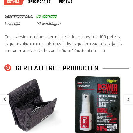
DETAILS
SPECIFICATIES
REVIEWS
Beschikbaarheid:
Op voorraad
Levertijd:
1-2 werkdagen
Deze stevige etui beschermt niet alleen jouw blik JSB pellets
tegen deuken, maar ook jouw buks tegen krassen als je je blik
samen met de buks in een koffer of foedraal draagt!
Geschikt voor de grote blikken van JSB (.22 500 stuks, .25 300/350
GERELATEERDE PRODUCTEN
stuks, .30 150 stuks)
B
S
€