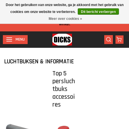
Door het gebruiken van onze website, ga je akkoord met het gebruik van
cookies om onze website te verbeteren.
Dit bericht verbergen
Let op: I.v.m. de zomervakantie is er minder personeel aanwezig in de
Meer over cookies »
winkel.
MENU
LUCHTBUKSEN & INFORMATIE
Top 5
persluch
tbuks
accessoi
res