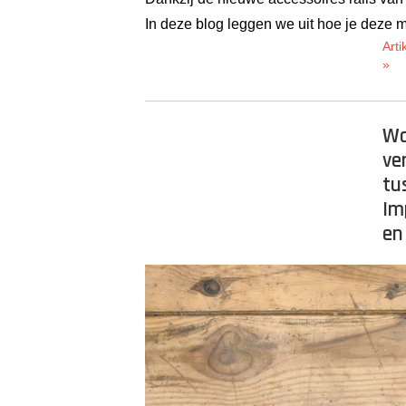
In deze blog leggen we uit hoe je deze m
Arti
»
Wa
ve
tu
Im
en