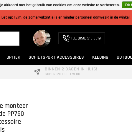
 je akkoord met het gebruik van cookies om onze website te verbeteren.
Dit 
Let op: I.v.m. de zomervakantie is er minder personeel aanwezig in de winkel.
TEL. (058) 213 3619
OPTIEK
SCHIETSPORT ACCESSOIRES
KLEDING
OUTDOO
BINNEN 2 DAGEN IN HUIS!
SUPERSNEL GELEVERD
e monteer
 de PP750
cessoire
ls