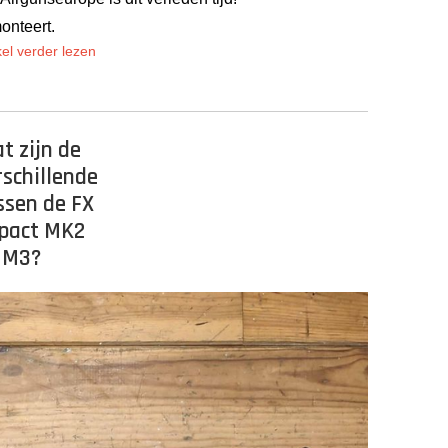
onteert.
kel verder lezen
t zijn de
rschillende
ssen de FX
pact MK2
 M3?