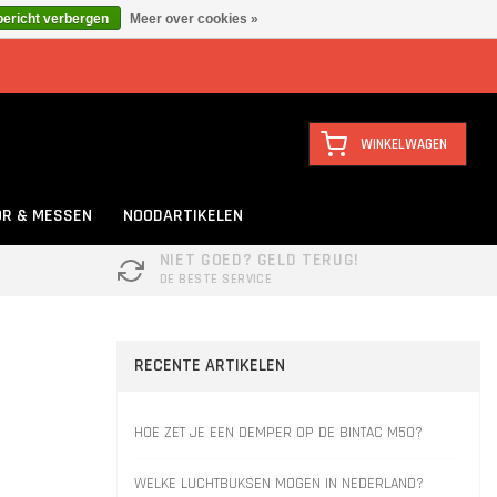
bericht verbergen
Meer over cookies »
WINKELWAGEN
R & MESSEN
NOODARTIKELEN
NIET GOED? GELD TERUG!
DE BESTE SERVICE
RECENTE ARTIKELEN
HOE ZET JE EEN DEMPER OP DE BINTAC M50?
WELKE LUCHTBUKSEN MOGEN IN NEDERLAND?