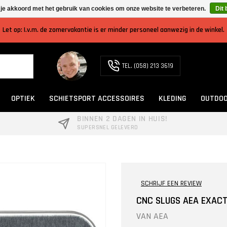
 je akkoord met het gebruik van cookies om onze website te verbeteren.
Dit 
Let op: I.v.m. de zomervakantie is er minder personeel aanwezig in de winkel.
TEL. (058) 213 3619
OPTIEK
SCHIETSPORT ACCESSOIRES
KLEDING
OUTDOO
BINNEN 2 DAGEN IN HUIS!
SUPERSNEL GELEVERD
SCHRIJF EEN REVIEW
CNC SLUGS AEA EXACT 
VAN
AEA