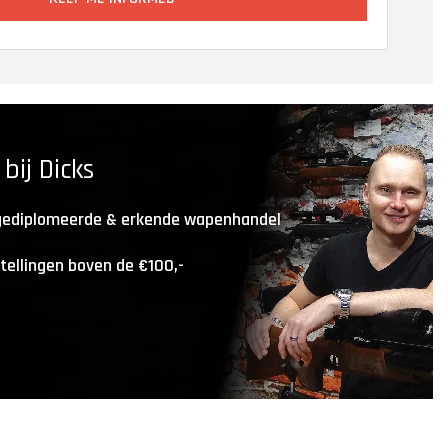
ij Dicks
 gediplomeerde & erkende wapenhandel
stellingen boven de €100,-