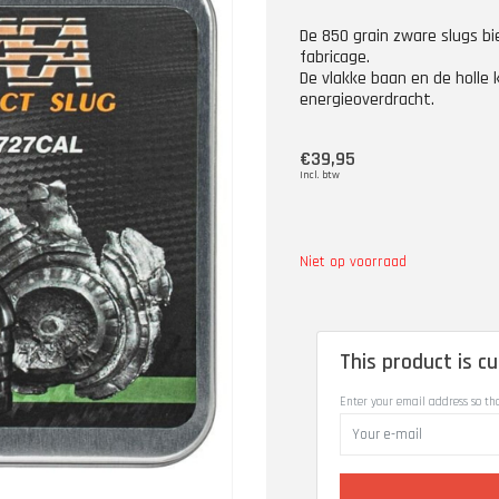
De 850 grain zware slugs bi
fabricage.
De vlakke baan en de holl
energieoverdracht.
€39,95
Incl. btw
Niet op voorraad
This product is cu
Enter your email address so th