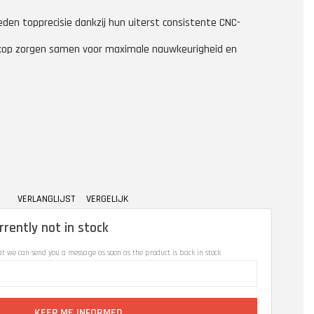
eden topprecisie dankzij hun uiterst consistente CNC-
e kop zorgen samen voor maximale nauwkeurigheid en
VERLANGLIJST
VERGELIJK
rrently not in stock
at we can send you a message as soon as the product is back in stock
KEEP ME INFORMED