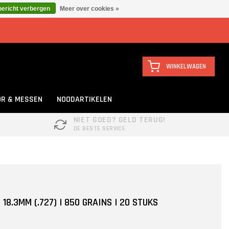
bericht verbergen
Meer over cookies »
WINKELWAGEN
R & MESSEN
NOODARTIKELEN
NIET GOED? GELD TERUG!
DE BESTE SERVICE
18.3MM (.727) | 850 GRAINS | 20 STUKS